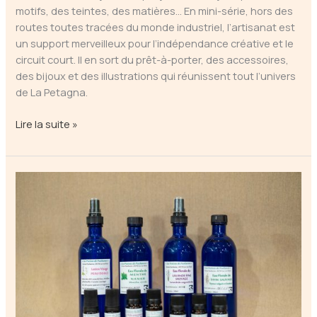
motifs, des teintes, des matières… En mini-série, hors des
routes toutes tracées du monde industriel, l’artisanat est
un support merveilleux pour l’indépendance créative et le
circuit court. Il en sort du prêt-à-porter, des accessoires,
des bijoux et des illustrations qui réunissent tout l’univers
de La Petagna.
La
Lire la suite »
Petagna
–
Prêt-
à-
porter,
accessoires,
bijoux,
illustrations