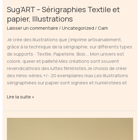
Sug’ART – Sérigraphies Textile et
papier, Illustrations
Laisser un commentaire
/
Uncategorized
/
Cam
Je crée des illustrations que j’imprime artisanalement,
grâce à la technique de la sérigraphie, sur différents types
de supports : Textile, Papeterie, Bois … Mon univers est
coloré, queer et pailleté.Mes créations sont souvent
revendicatrices des luttes féministes.Je choisis de créer
des minis-séries,+/- 20 exemplaires max.Les illustrations
sérigraphiées sur papier sont signées et numérotées et
Sug’ART
Lire la suite »
–
Sérigraphies
Textile
et
papier,
Illustrations