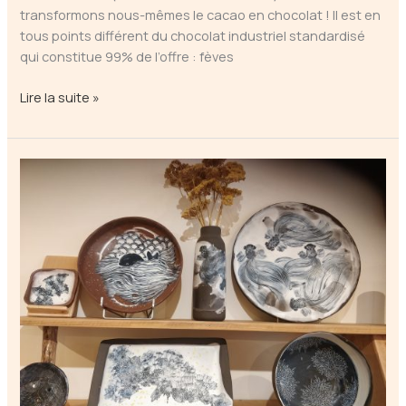
transformons nous-mêmes le cacao en chocolat ! Il est en
tous points différent du chocolat industriel standardisé
qui constitue 99% de l’offre : fèves
Yêrê
Lire la suite »
–
Chocolat
artisanal