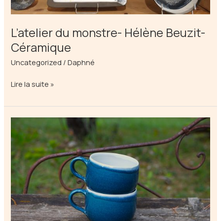
L’atelier du monstre- Hélène Beuzit-
Céramique
Uncategorized
/
Daphné
L’atelier
Lire la suite »
du
monstre-
Hélène
Beuzit-
Céramique