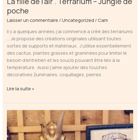
La fille de l’air . Terrarium – Jungle de
poche
Laisser un commentaire
/
Uncategorized
/
Cam
Il y a quelques années j’ai commencé a créé des terrariums
… Je propose des créations originales utilisant toutes
sortes de supports et matériaux. J’utilise essentiellement
des cactus, plantes grasses et graminées pour limiter le
besoin d’entretien et les soucis pouvant être liés à la
température. Aussi j’aime ajouter des touches
décoratives (luminaires, coquillages, pierres
La
Lire la suite »
fille
de
l’air
.
Terrarium
–
Jungle