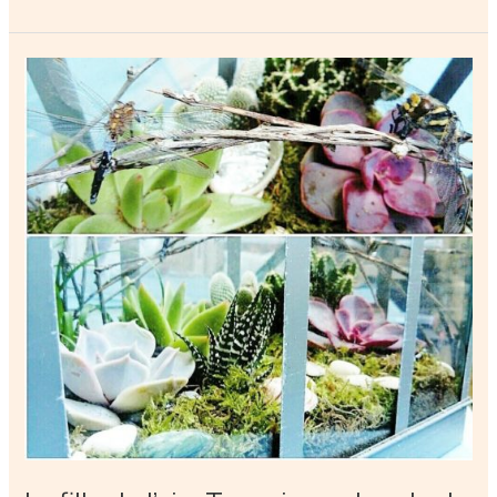
De
Bois
–
Tournage
bois
/
Ébénisterie