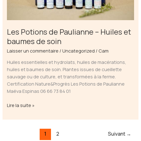
Les Potions de Paulianne – Huiles et
baumes de soin
Laisser un commentaire
/
Uncategorized
/
Cam
Huiles essentielles et hydrolats, huiles de macérations,
huiles et baumes de soin. Plantes issues de cueillette
sauvage ou de culture, et transformées à la ferme.
Certification Nature&Progrès Les Potions de Paulianne
Maëva Espinas 06 66 73 84 01
Les
Lire la suite »
Potions
de
Paulianne
1
2
Suivant
→
–