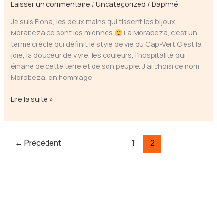
Laisser un commentaire
/
Uncategorized
/
Daphné
Je suis Fiona, les deux mains qui tissent les bijoux
Morabeza ce sont les miennes
La Morabeza, c’est un
terme créole qui définit le style de vie du Cap-Vert.C’est la
joie, la douceur de vivre, les couleurs, l’hospitalité qui
émane de cette terre et de son peuple. J’ai choisi ce nom
Morabeza, en hommage
Morabeza
Lire la suite »
–
Bijoux
tissés
←
Précédent
1
2