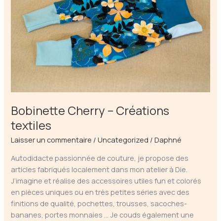
mouton
Bobinette Cherry – Créations
textiles
Laisser un commentaire
/
Uncategorized
/
Daphné
Autodidacte passionnée de couture, je propose des
articles fabriqués localement dans mon atelier à Die.
J’imagine et réalise des accessoires utiles fun et colorés
en pièces uniques ou en très petites séries avec des
finitions de qualité, pochettes, trousses, sacoches-
bananes, portes monnaies … Je couds également une