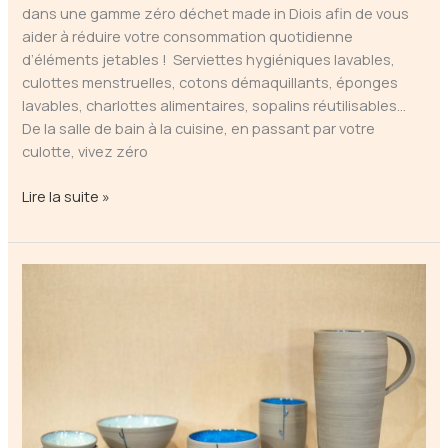
dans une gamme zéro déchet made in Diois afin de vous
aider à réduire votre consommation quotidienne
d’éléments jetables ! Serviettes hygiéniques lavables,
culottes menstruelles, cotons démaquillants, éponges
lavables, charlottes alimentaires, sopalins réutilisables…
De la salle de bain à la cuisine, en passant par votre
culotte, vivez zéro
MeloCoton
Lire la suite »
–
Accessoires
zéro
déchet