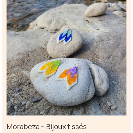
tricotés
main
Morabeza – Bijoux tissés