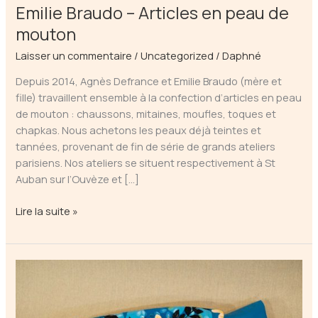
Emilie Braudo – Articles en peau de
mouton
Laisser un commentaire
/
Uncategorized
/
Daphné
Depuis 2014, Agnès Defrance et Emilie Braudo (mère et
fille) travaillent ensemble à la confection d’articles en peau
de mouton : chaussons, mitaines, moufles, toques et
chapkas. Nous achetons les peaux déjà teintes et
tannées, provenant de fin de série de grands ateliers
parisiens. Nos ateliers se situent respectivement à St
Auban sur l’Ouvèze et […]
Emilie
Lire la suite »
Braudo
–
Articles
en
peau
de