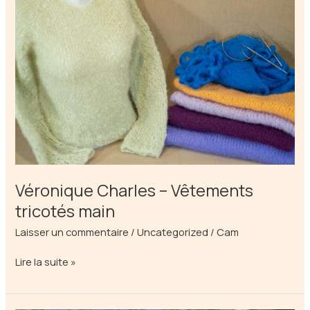
Véronique Charles – Vêtements
tricotés main
Laisser un commentaire
/
Uncategorized
/
Cam
Véronique
Lire la suite »
Charles
–
Vêtements