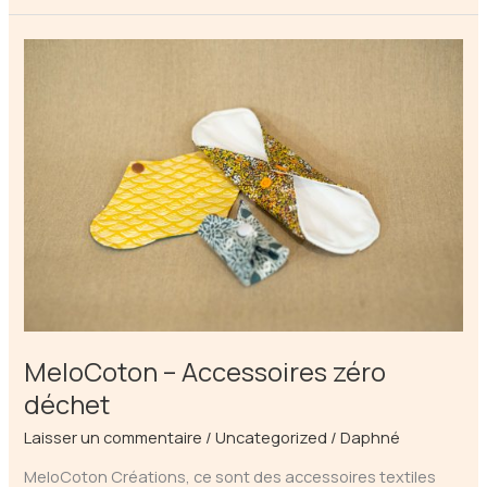
–
Maroquinerie
-« Louiseka »
MeloCoton – Accessoires zéro
déchet
Laisser un commentaire
/
Uncategorized
/
Daphné
MeloCoton Créations, ce sont des accessoires textiles