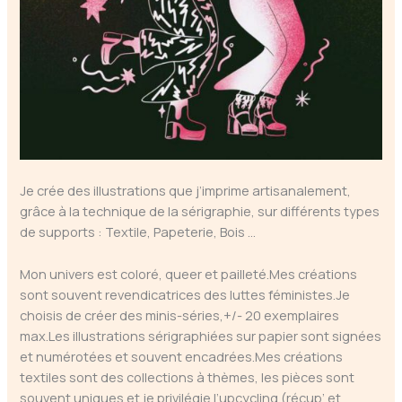
Je crée des illustrations que j’imprime artisanalement,
grâce à la technique de la sérigraphie, sur différents types
de supports : Textile, Papeterie, Bois …
Mon univers est coloré, queer et pailleté.Mes créations
sont souvent revendicatrices des luttes féministes.Je
choisis de créer des minis-séries,+/- 20 exemplaires
max.Les illustrations sérigraphiées sur papier sont signées
et numérotées et souvent encadrées.Mes créations
textiles sont des collections à thèmes, les pièces sont
souvent uniques et je privilégie l’upcycling (récup’ et