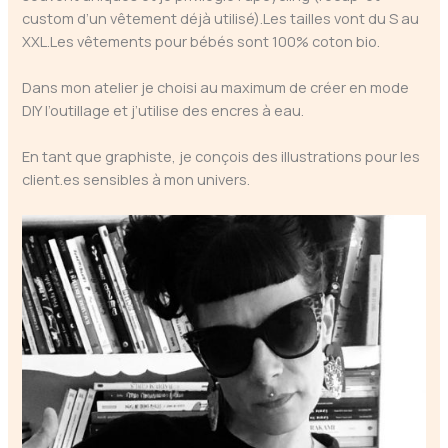
custom d’un vêtement déjà utilisé).Les tailles vont du S au
XXL.Les vêtements pour bébés sont 100% coton bio.
Dans mon atelier je choisi au maximum de créer en mode
DIY l’outillage et j’utilise des encres à eau.
En tant que graphiste, je conçois des illustrations pour les
client.es sensibles à mon univers.