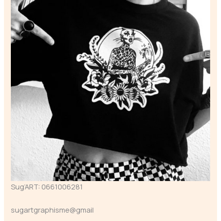
Sug’ART: 0661006281
sugartgraphisme@gmail