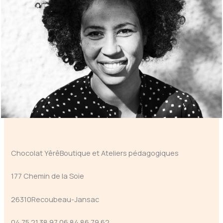
Chocolat YêrêBoutique et Ateliers pédagogiques
177 Chemin de la Soie
26310Recoubeau-Jansac
04.75.21.38.97 06.84.86.79.62